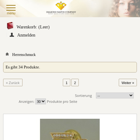
menu
Warenkorb:
(Leer)
Anmelden
Herrenschmuck
Es gibt 34 Produkte.
« Zurück
1
2
Weiter »
Sortierung
Anzeigen:
Produkte pro Seite