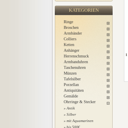
KATEGORIEN
Ringe
Broschen
Armbänder
Colliers
Ketten
Anhänger
1
Herrenschmuck
Armbanduhren
Taschenuhren
Münzen
Tafelsilber
Porzellan
Antiquitäten
Gemälde
Ohrringe & Stecker
Antik
Silber
mit Aquamarinen
bis 500€