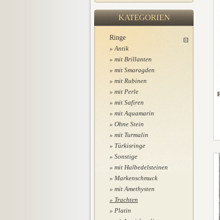
KATEGORIEN
Ringe
Antik
mit Brillanten
mit Smaragden
mit Rubinen
mit Perle
R
mit Safiren
mit Aquamarin
Ohne Stein
mit Turmalin
Türkisringe
Sonstige
mit Halbedelsteinen
Markenschmuck
mit Amethysten
Trachten
Platin