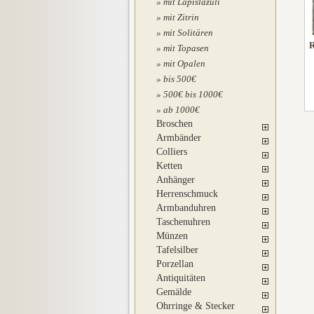
mit Lapislazuli
mit Zitrin
mit Solitären
R
mit Topasen
mit Opalen
bis 500€
500€ bis 1000€
ab 1000€
Broschen
Armbänder
Colliers
Ketten
Anhänger
Herrenschmuck
Armbanduhren
Taschenuhren
Münzen
Tafelsilber
Porzellan
Antiquitäten
Gemälde
Ohrringe & Stecker