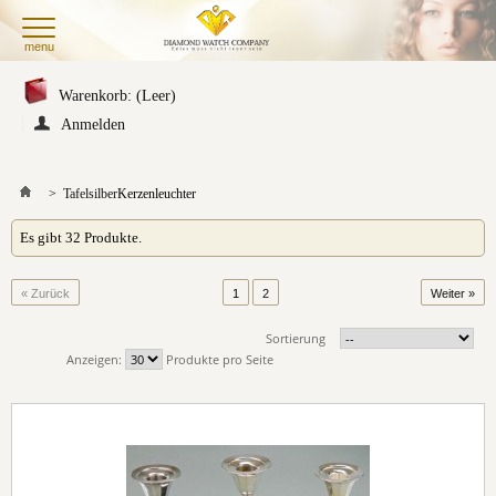
menu
Warenkorb:
(Leer)
Anmelden
>
Tafelsilber
Kerzenleuchter
Es gibt 32 Produkte.
« Zurück
1
2
Weiter »
Sortierung
Anzeigen:
Produkte pro Seite