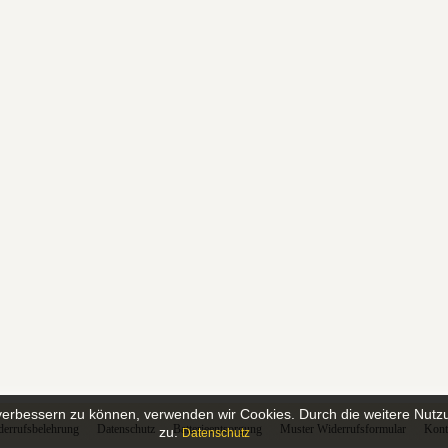
d verbessern zu können, verwenden wir Cookies. Durch die weitere Nu
errufsbelehrung
Datenschutz
Batterieentsorgung
Muster Widerrufsformular
Kont
zu.
Datenschutz