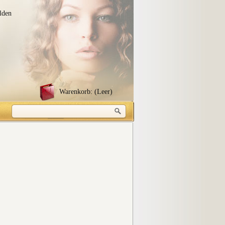
lden
Warenkorb:
(Leer)