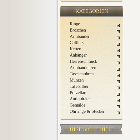
KATEGORIEN
Ringe
Broschen
Armbänder
Colliers
Ketten
Anhänger
Herrenschmuck
Armbanduhren
Taschenuhren
Münzen
Tafelsilber
Porzellan
Antiquitäten
Gemälde
Ohrringe & Stecker
IHRE SICHERHEIT